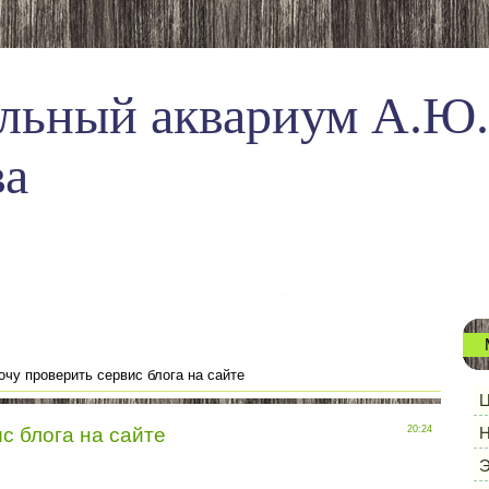
льный аквариум А.Ю.
ва
очу проверить сервис блога на сайте
Ц
с блога на сайте
20:24
Н
Э