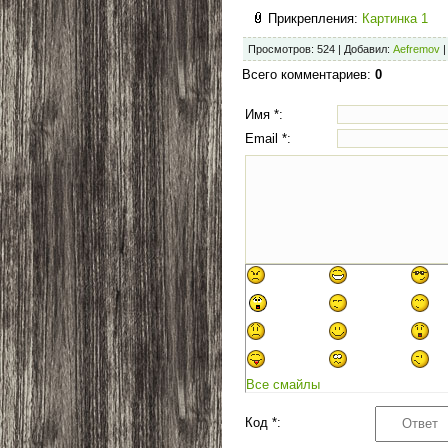
Прикрепления
:
Картинка 1
Просмотров
:
524
|
Добавил
:
Aefremov
Всего комментариев
:
0
Имя *:
Email *:
Все смайлы
Код *: