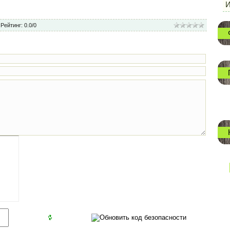
И
|
Рейтинг
:
0.0
/
0