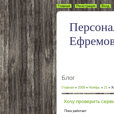
Главная
Регистрация
Вход
Персона
Ефремо
Блог
Главная
»
2009
»
Ноябрь
»
21
» Х
Хочу проверить серви
Пока работает