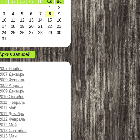
Пн
Вт
Ср
Чт
Пт
Сб
Вс
1
2
3
4
5
6
7
8
9
10
11
12
13
14
15
16
17
18
19
20
21
22
23
24
25
26
27
28
29
30
31
Архив записей
2007 Ноябрь
2007 Декабрь
2009 Февраль
2009 Апрель
2009 Декабрь
2010 Октябрь
2011 Февраль
2011 Май
2011 Декабрь
2012 Февраль
2012 Май
2012 Сентябрь
2013 Май