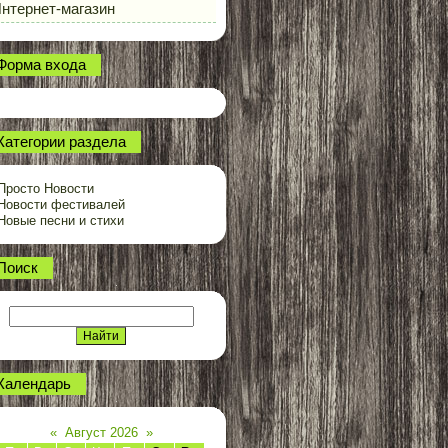
нтернет-магазин
Форма входа
Категории раздела
Просто Новости
Новости фестивалей
Новые песни и стихи
Поиск
Календарь
«
Август 2026
»