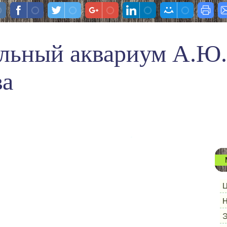
льный аквариум А.Ю.
ва
Ц
Н
Э