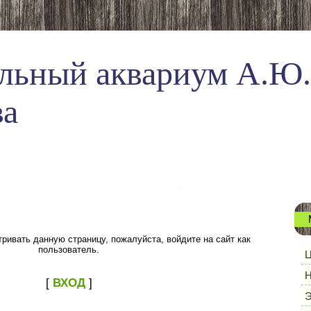
льный аквариум А.Ю.
ва
ривать данную страницу, пожалуйста, войдите на сайт как
пользователь.
Ц
Н
[
ВХОД
]
Э