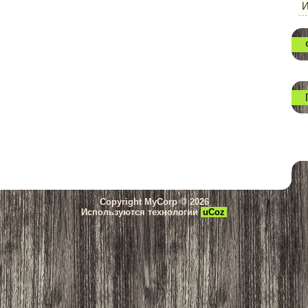
И
Copyright MyCorp © 2026
Используются технологии
uCoz