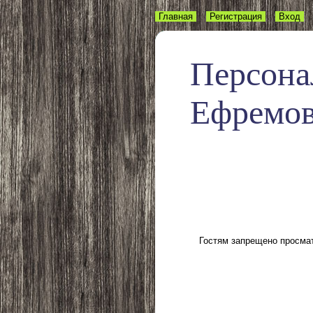
Главная
Регистрация
Вход
Персона
Ефремо
Гостям запрещено просмат