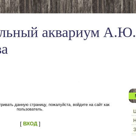
льный аквариум А.Ю.
ва
ривать данную страницу, пожалуйста, войдите на сайт как
пользователь.
Ц
Н
[
ВХОД
]
Э