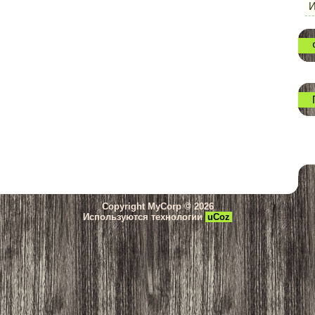
И
Copyright MyCorp © 2026
Используются технологии
uCoz