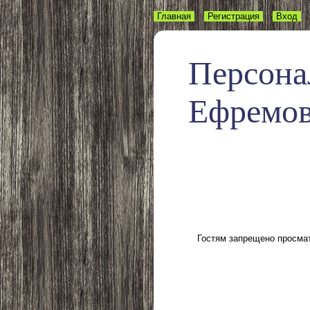
Главная
Регистрация
Вход
Персона
Ефремо
Гостям запрещено просмат