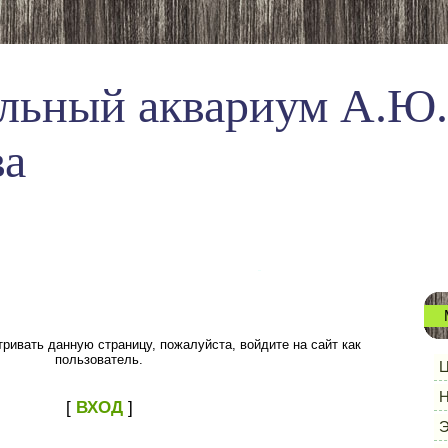
льный аквариум А.Ю.
ва
ривать данную страницу, пожалуйста, войдите на сайт как
пользователь.
Ц
Н
[
ВХОД
]
Э