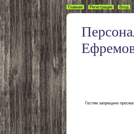
Главная
Регистрация
Вход
Персона
Ефремо
Гостям запрещено просмат