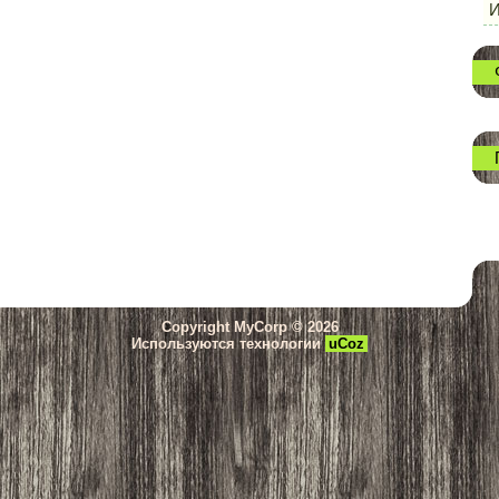
И
Copyright MyCorp © 2026
Используются технологии
uCoz