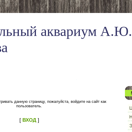
льный аквариум А.Ю.
ва
ривать данную страницу, пожалуйста, войдите на сайт как
пользователь.
Ц
Н
[
ВХОД
]
Э