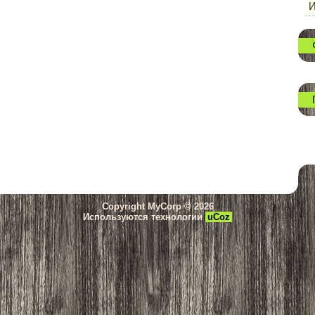
И
Copyright MyCorp © 2026
Используются технологии
uCoz