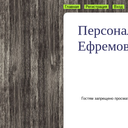
Главная
Регистрация
Вход
Персона
Ефремо
Гостям запрещено просмат