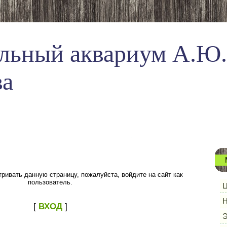
льный аквариум А.Ю.
ва
ривать данную страницу, пожалуйста, войдите на сайт как
пользователь.
Ц
Н
[
ВХОД
]
Э