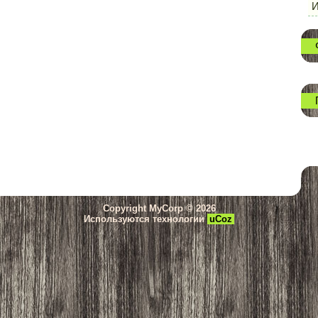
И
Copyright MyCorp © 2026
Используются технологии
uCoz