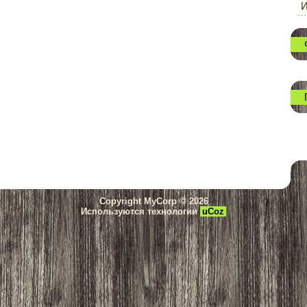
И
Copyright MyCorp © 2026
Используются технологии
uCoz