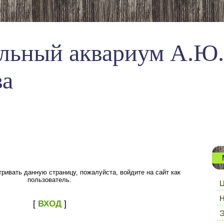
льный аквариум А.Ю.
ва
ривать данную страницу, пожалуйста, войдите на сайт как
пользователь.
Ц
Н
[
ВХОД
]
Э