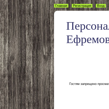
Главная
Регистрация
Вход
Персона
Ефремо
Гостям запрещено просмат