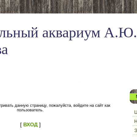
льный аквариум А.Ю.
ва
ривать данную страницу, пожалуйста, войдите на сайт как
пользователь.
Ц
Н
[
ВХОД
]
Э