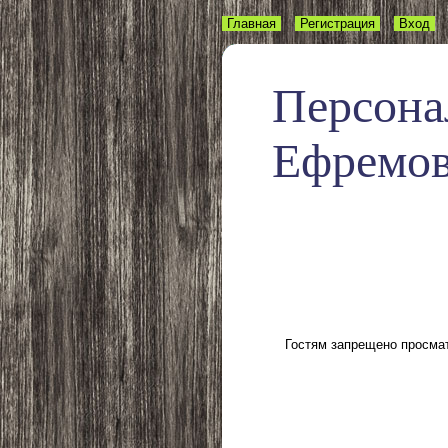
Главная
Регистрация
Вход
Персона
Ефремо
Гостям запрещено просмат