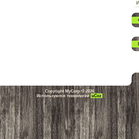
И
Copyright MyCorp © 2026
Используются технологии
uCoz