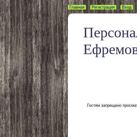
Главная
Регистрация
Вход
Персона
Ефремо
Гостям запрещено просмат