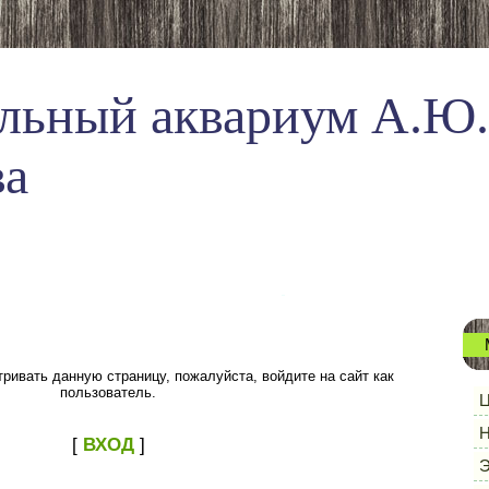
льный аквариум А.Ю.
ва
ривать данную страницу, пожалуйста, войдите на сайт как
пользователь.
Ц
Н
[
ВХОД
]
Э