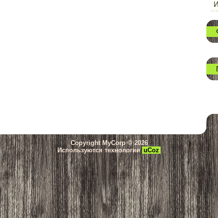
И
Copyright MyCorp © 2026
Используются технологии
uCoz