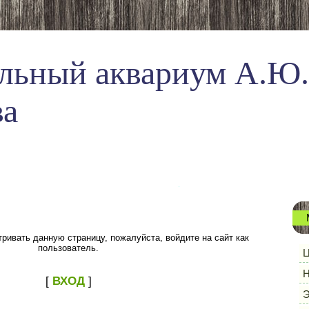
льный аквариум А.Ю.
ва
ривать данную страницу, пожалуйста, войдите на сайт как
пользователь.
Ц
Н
[
ВХОД
]
Э