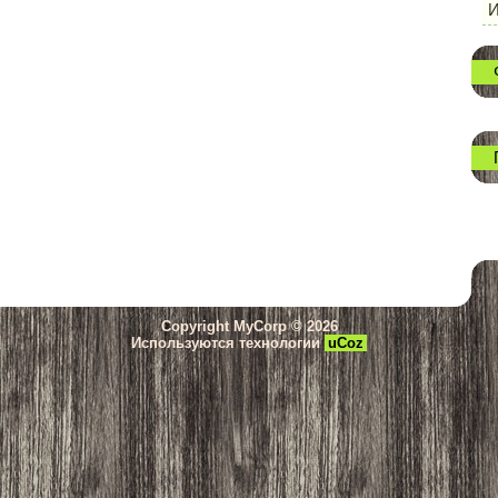
И
Copyright MyCorp © 2026
Используются технологии
uCoz