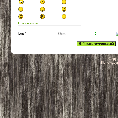
Все смайлы
Код *:
Copyr
Использу