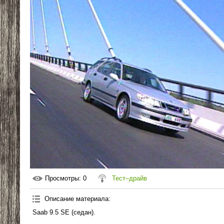
Просмотры
: 0
Тест–драйв
Описание материала
:
Saab 9.5 SE (седан).