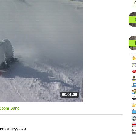
И
00:01:00
 Boom Bang
ие от неудачи.