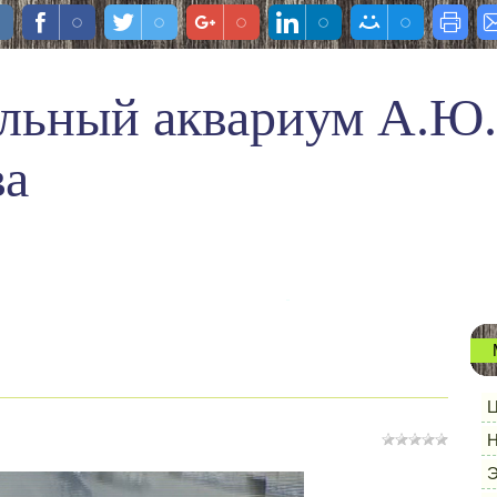
льный аквариум А.Ю.
ва
Ц
Н
Э