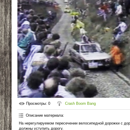
Просмотры
: 0
Crash Boom Bang
Описание материала
:
На нерегулируемом пересечении велосипедной дорожки с до
должны уступить дорогу.