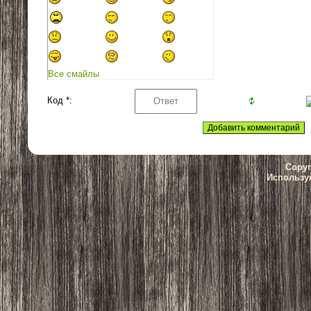
Все смайлы
Код *:
Copyr
Использу