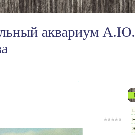
льный аквариум А.Ю.
ва
Ц
Н
Э