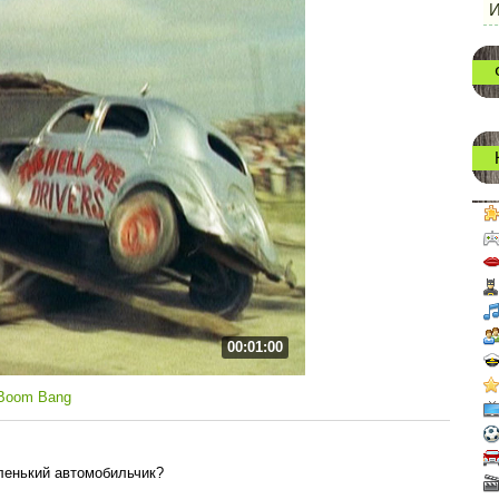
И
00:01:00
 Boom Bang
ленький автомобильчик?