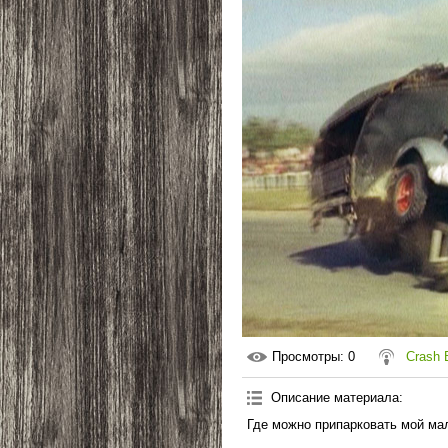
Просмотры
: 0
Crash
Описание материала
:
Где можно припарковать мой ма