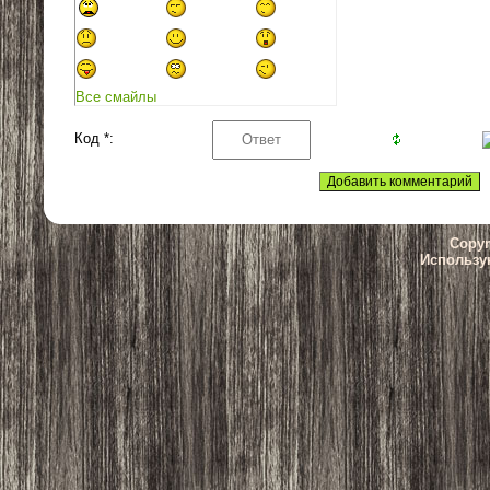
Все смайлы
Код *:
Copyr
Использу