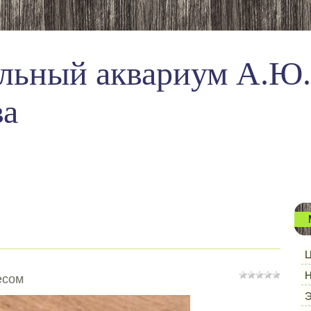
льный аквариум А.Ю.
ва
Ц
Н
есом
Э