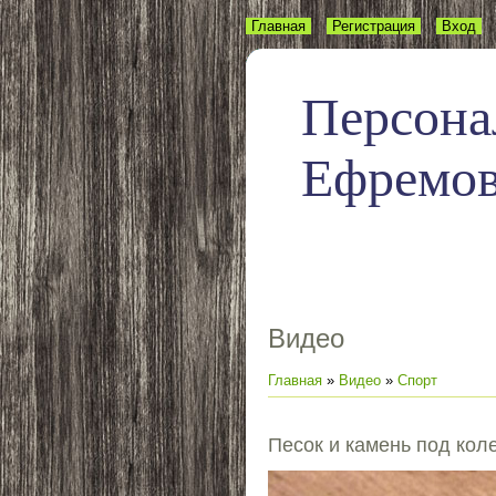
Главная
Регистрация
Вход
Персона
Ефремо
Видео
Главная
»
Видео
»
Спорт
Песок и камень под кол