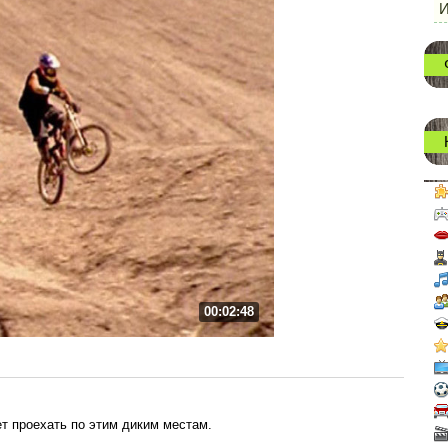
И
00:02:48
т проехать по этим диким местам.