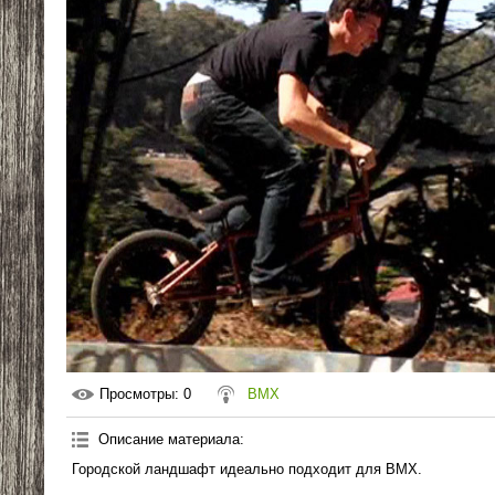
Просмотры
: 0
BMX
Описание материала
:
Городской ландшафт идеально подходит для BMX.