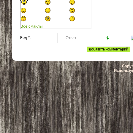
Все смайлы
Код *:
Copyr
Использу