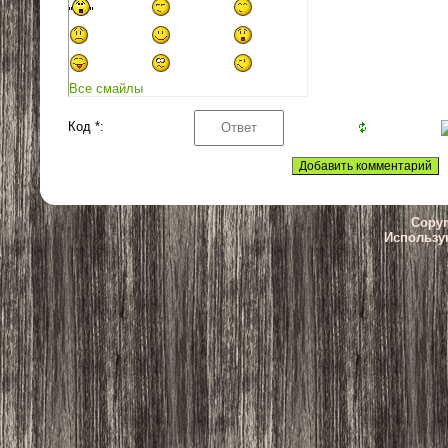
Все смайлы
Код *:
Copyr
Использу