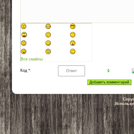
Все смайлы
Код *:
Copyr
Использу