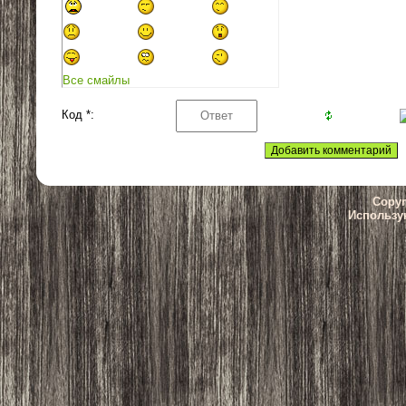
Все смайлы
Код *:
Copyr
Использу