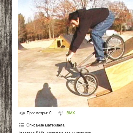
Просмотры
: 0
BMX
Описание материала
: