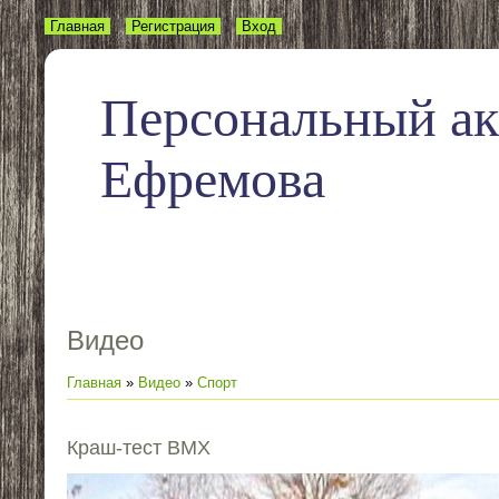
Главная
Регистрация
Вход
Персональный а
Ефремова
Видео
Главная
»
Видео
»
Спорт
Краш-тест BMX