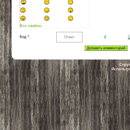
Все смайлы
Код *:
Copyr
Использу