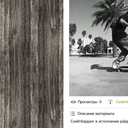
Просмотры
: 0
Скейт
Описание материала
:
Скейтбординг в исполнении райд