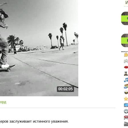
И
00:02:05
борд
еров заслуживает истинного уважения.