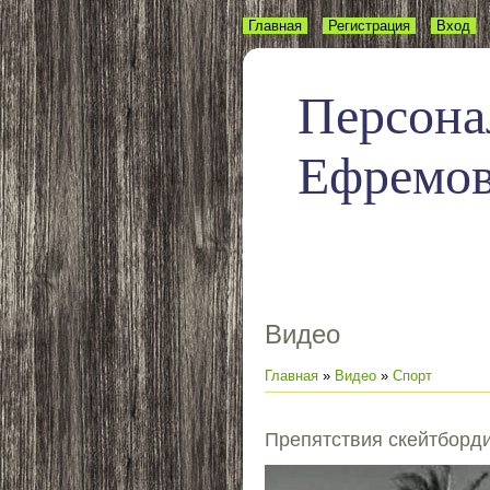
Главная
Регистрация
Вход
Персона
Ефремо
Видео
Главная
»
Видео
»
Спорт
Препятствия скейтборд