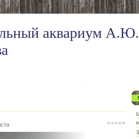
льный аквариум А.Ю.
ва
Ц
Н
иста
Э