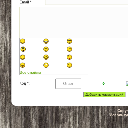
Email *:
Все смайлы
Код *:
Copyr
Использу