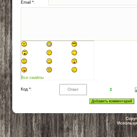
Email *:
Все смайлы
Код *:
Copyr
Использу