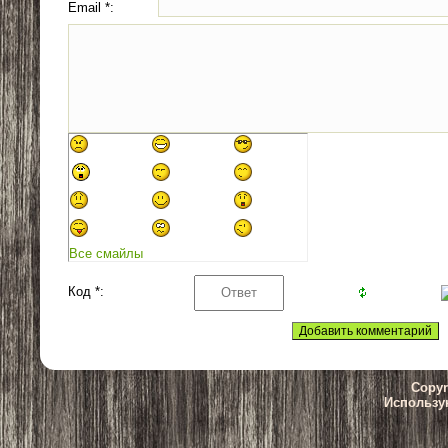
Email *:
Все смайлы
Код *:
Copyr
Использу