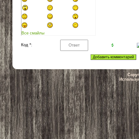
Все смайлы
Код *:
Copyr
Использу