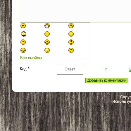
Все смайлы
Код *:
Copyr
Использу