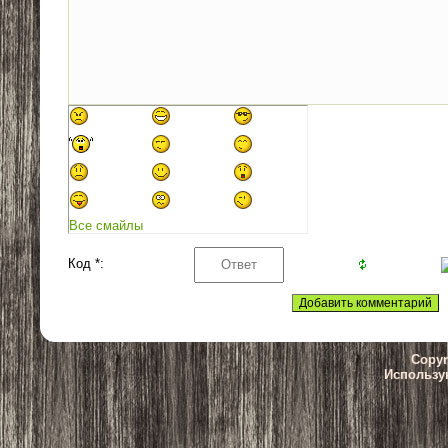
Все смайлы
Код *:
Copyr
Использу