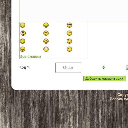
Все смайлы
Код *:
Copyr
Использу