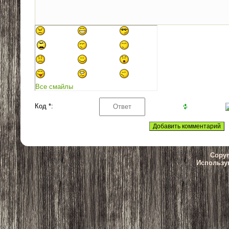
Все смайлы
Код *:
Copyr
Использу