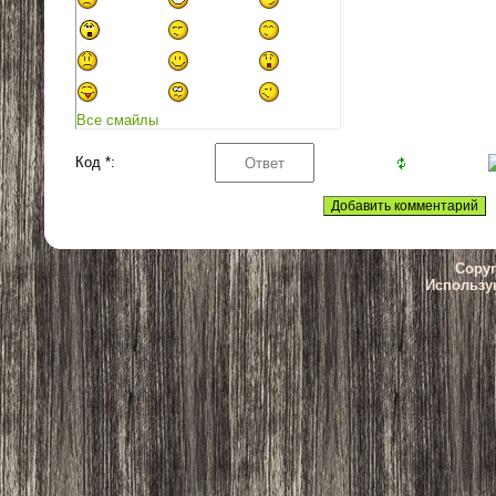
Все смайлы
Код *:
Copyr
Использу