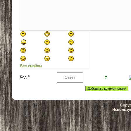
Все смайлы
Код *:
Copyr
Использу