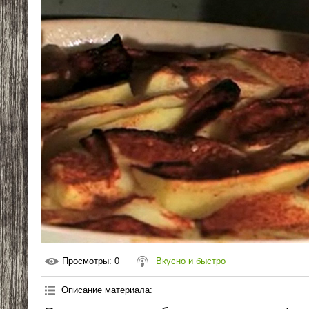
Просмотры
: 0
Вкусно и быстро
Описание материала
: