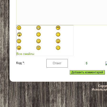
Все смайлы
Код *:
Copyr
Использу