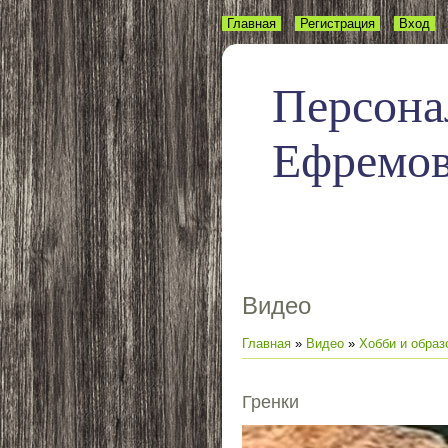
Главная
Регистрация
Вход
Персона
Ефремо
Видео
Главная
»
Видео
»
Хобби и образ
Гренки