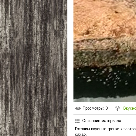
Просмотры
: 0
Вкусно
Описание материала
:
Готовим вкусные гренки к завтр
сахар.