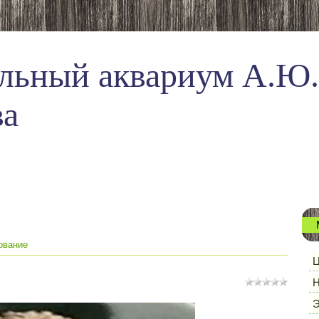
льный аквариум А.Ю.
ва
ование
Ц
Н
Э