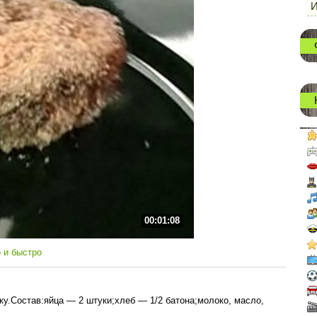
И
00:01:08
 и быстро
аку.Состав:яйца — 2 штуки;хлеб — 1/2 батона;молоко, масло,