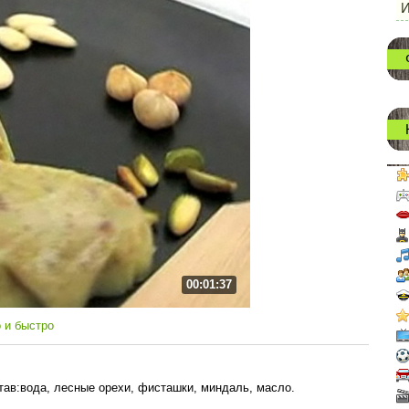
И
00:01:37
 и быстро
тав:вода, лесные орехи, фисташки, миндаль, масло.