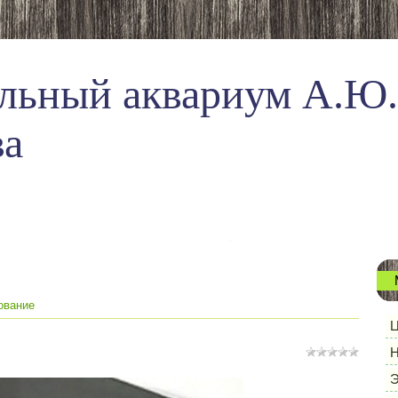
льный аквариум А.Ю.
ва
ование
Ц
Н
Э