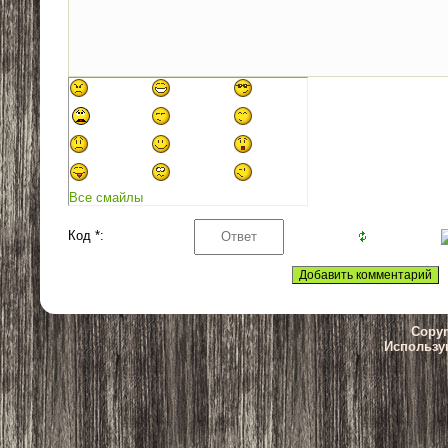
Все смайлы
Код *:
Copyr
Использу