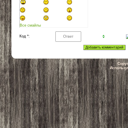
Все смайлы
Код *:
Copyr
Использу