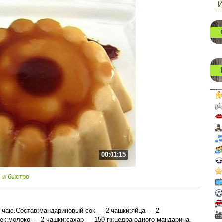
И
00:01:15
 и быстро
 чаю.Состав:мандариновый сок — 2 чашки;яйца — 2
ек;молоко — 2 чашки;сахар — 150 гр;цедра одного мандарина.