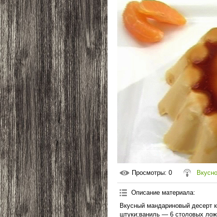
Просмотры
: 0
Вкусно
Описание материала
:
Вкусный мандариновый десерт к
штуки;ваниль — 6 столовых лож