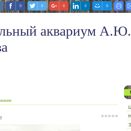
0
0
0
0
0
льный аквариум А.Ю.
ва
ование
Ц
Н
е
Э