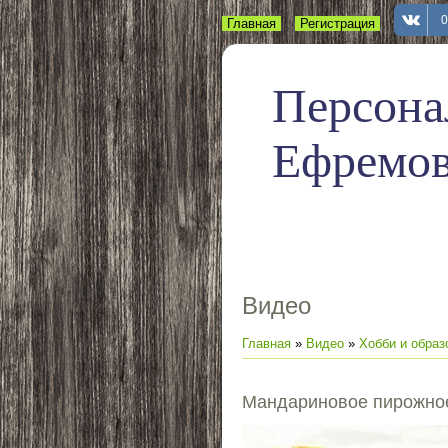
0
Главная
Регистрация
Вход
Персона
Ефремо
Видео
Главная
»
Видео
»
Хобби и образ
Мандариновое пирожно