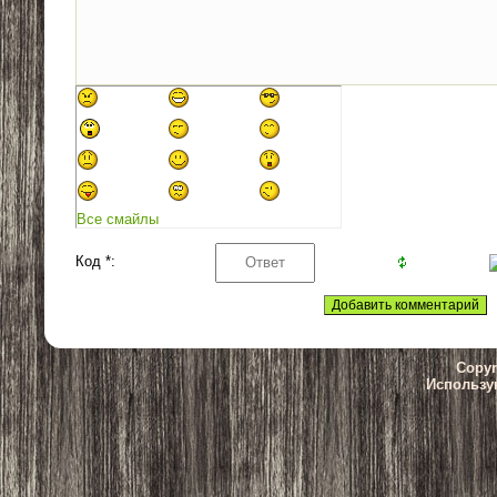
Все смайлы
Код *:
Copyr
Использу