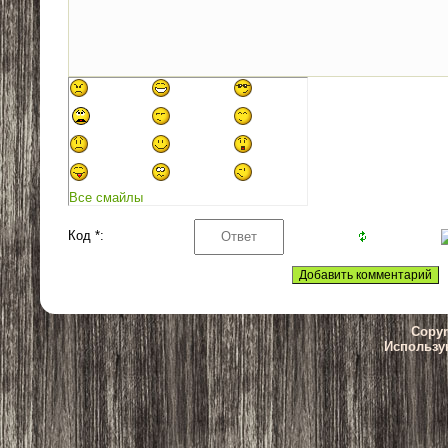
Все смайлы
Код *:
Copyr
Использу