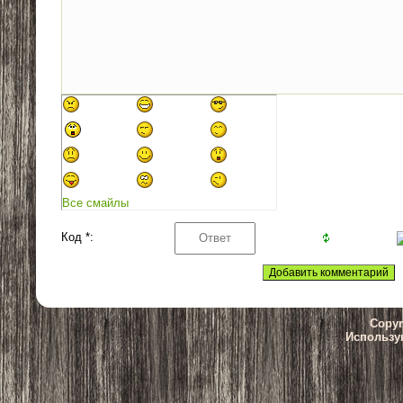
Все смайлы
Код *:
Copyr
Использу