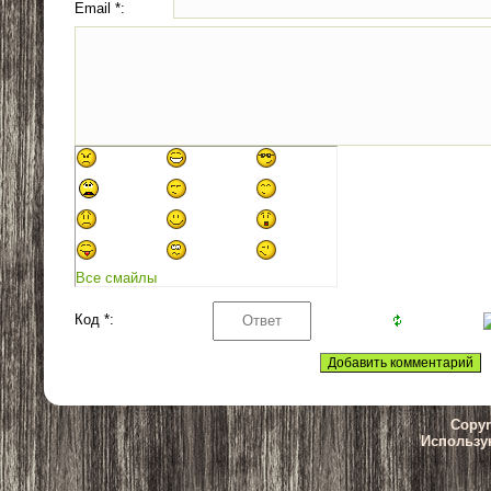
Email *:
Все смайлы
Код *:
Copyr
Использу