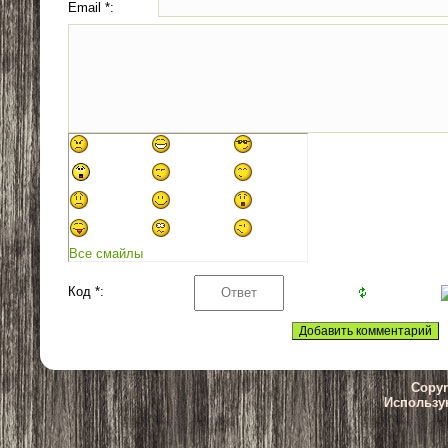
Email *:
Все смайлы
Код *:
Copyr
Использу