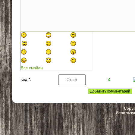
Все смайлы
Код *:
Copyr
Использу