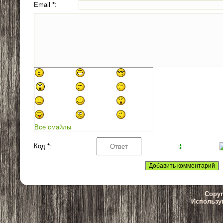
Email *:
Все смайлы
Код *:
Copyr
Использу