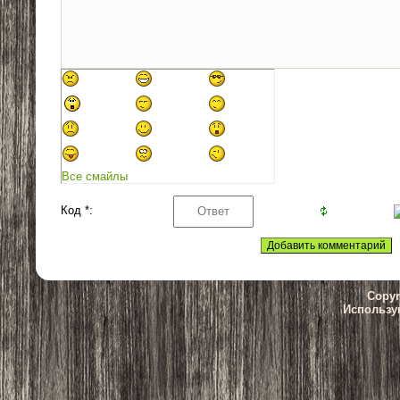
Все смайлы
Код *:
Copyr
Использу