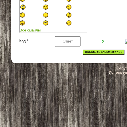
Все смайлы
Код *:
Copyr
Использу