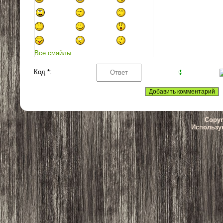
Все смайлы
Код *:
Copyr
Использу